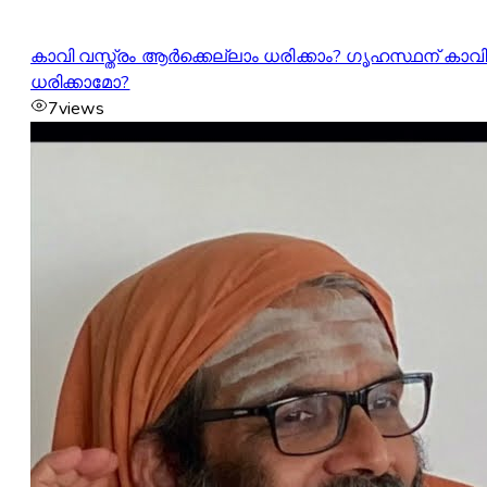
കാവി വസ്ത്രം ആർക്കെല്ലാം ധരിക്കാം? ഗൃഹസ്ഥന് കാവ
ധരിക്കാമോ?
7
views