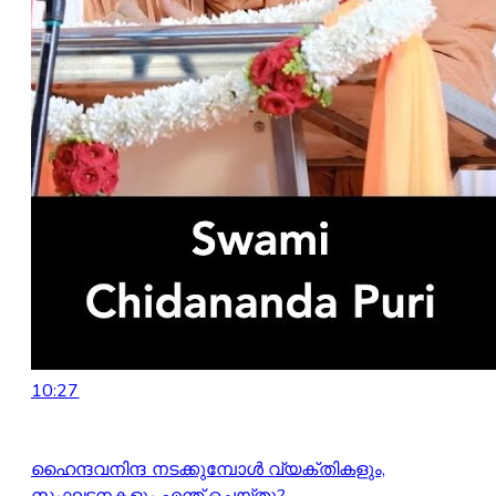
10:27
ഹൈന്ദവനിന്ദ നടക്കുമ്പോൾ വ്യക്തികളും,
സംഘടനകളും എന്ത് ചെയ്തു?