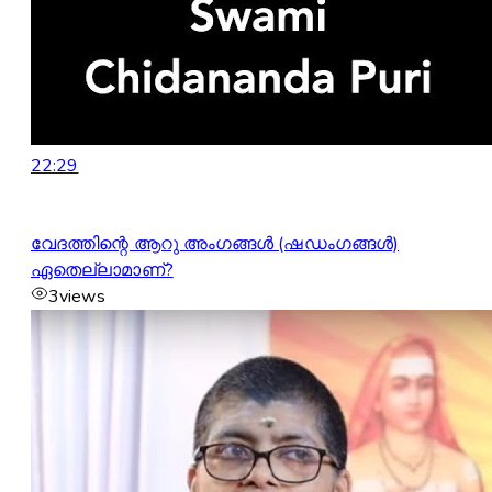
22:29
വേദത്തിന്റെ ആറു അംഗങ്ങൾ (ഷഡംഗങ്ങൾ)
ഏതെല്ലാമാണ്?
3
views