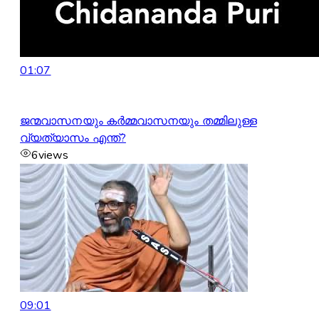
01:07
ജന്മവാസനയും കർമ്മവാസനയും തമ്മിലുള്ള
വ്യത്യാസം എന്ത്?
6
views
09:01