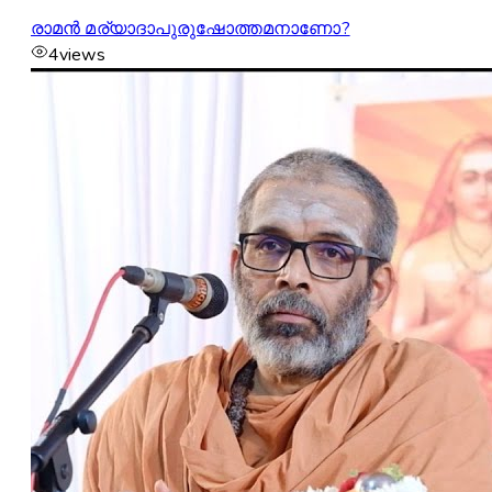
രാമൻ മര്യാദാപുരുഷോത്തമനാണോ?
4
views