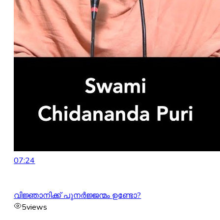
07:24
വിജ്ഞാനിക്ക് പുനർജ്ജന്മം ഉണ്ടോ?
5
views