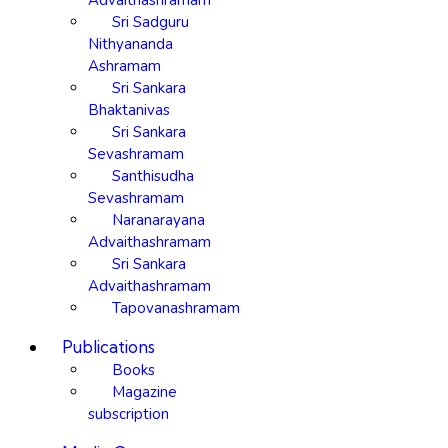
Advaithashramam
Sri Sadguru
Nithyananda
Ashramam
Sri Sankara
Bhaktanivas
Sri Sankara
Sevashramam
Santhisudha
Sevashramam
Naranarayana
Advaithashramam
Sri Sankara
Advaithashramam
Tapovanashramam
Publications
Books
Magazine
subscription