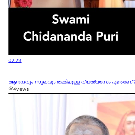
02:28
ആനന്ദവും സുഖവും തമ്മിലുള്ള വ്യത്യാസം എന്താണ് 
4
views