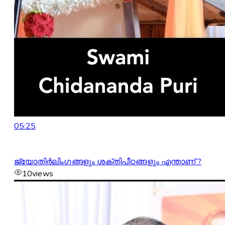
05:25
ജ്യോതിർലിംഗങ്ങളും ശക്തിപീഠങ്ങളും എന്താണ് ?
10
views