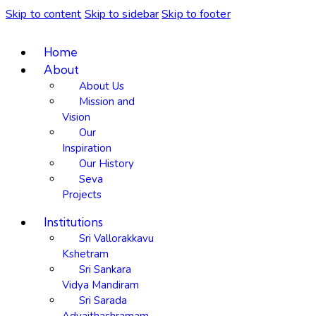
Skip to content
Skip to sidebar
Skip to footer
Home
About
About Us
Mission and
Vision
Our
Inspiration
Our History
Seva
Projects
Institutions
Sri Vallorakkavu
Kshetram
Sri Sankara
Vidya Mandiram
Sri Sarada