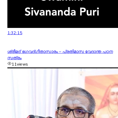
1:32:15
ശ്രീമദ് ഭഗവദ്ഗീതാസാരം – പ്രതിമാസ വേദാന്ത പഠന
സത്രം
11
views