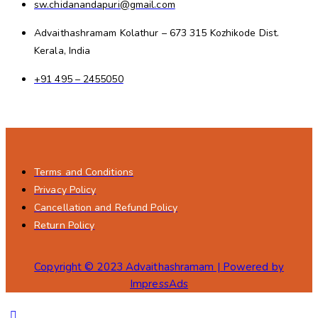
sw.chidanandapuri@gmail.com
Advaithashramam Kolathur – 673 315 Kozhikode Dist.
Kerala, India
+91 495 – 2455050
Terms and Conditions
Privacy Policy
Cancellation and Refund Policy
Return Policy
Copyright © 2023 Advaithashramam | Powered by
ImpressAds