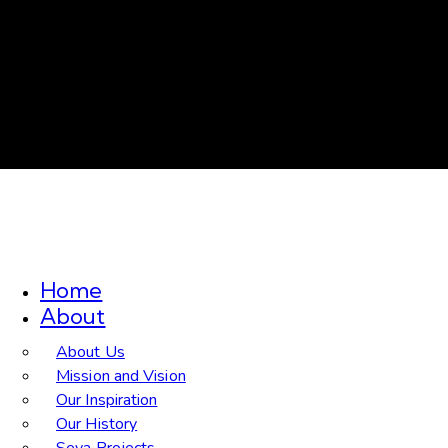
Home
About
About Us
Mission and Vision
Our Inspiration
Our History
Seva Projects