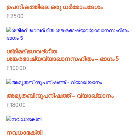
ഉപനിഷത്തിലെ ഒരു ധർമോപദേശം
₹
25.00
ശ്രീമദ് ഭഗവദ്ഗീത
ശങ്കരഭാഷ്യവ്യാഖാനസഹിതം – ഭാഗം 5
₹
100.00
അമൃതബിന്ദൂപനിഷത്ത് – വ്യാഖ്യാനം
₹
180.00
നവധാഭക്തി